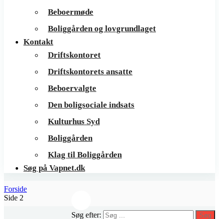
Beboermøde
Boliggården og lovgrundlaget
Kontakt
Driftskontoret
Driftskontorets ansatte
Beboervalgte
Den boligsociale indsats
Kulturhus Syd
Boliggården
Klag til Boliggården
Søg på Vapnet.dk
Forside
Side 2
Søg efter:
Søg