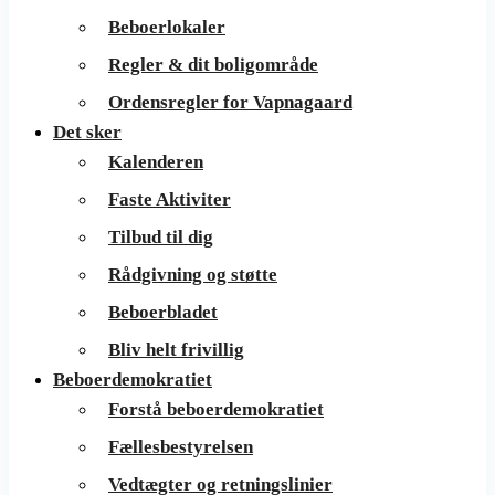
Beboerlokaler
Regler & dit boligområde
Ordensregler for Vapnagaard
Det sker
Kalenderen
Faste Aktiviter
Tilbud til dig
Rådgivning og støtte
Beboerbladet
Bliv helt frivillig
Beboerdemokratiet
Forstå beboerdemokratiet
Fællesbestyrelsen
Vedtægter og retningslinier