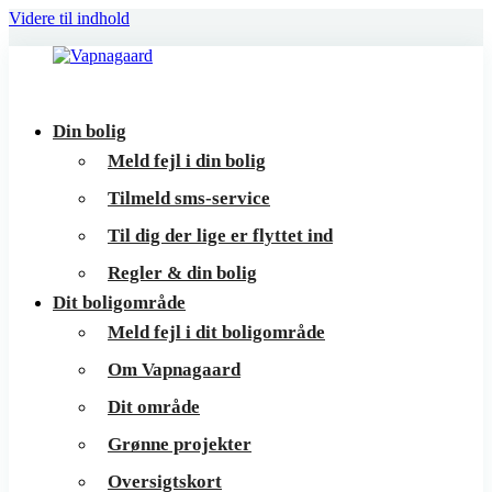
Videre til indhold
Vapnagaard
Boliger
Din bolig
på
Meld fejl i din bolig
toppen
Tilmeld sms-service
af
Til dig der lige er flyttet ind
Helsingør
Regler & din bolig
Dit boligområde
Meld fejl i dit boligområde
Om Vapnagaard
Dit område
Grønne projekter
Oversigtskort