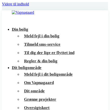
Videre til indhold
Vapnagaard
Boliger
Din bolig
på
Meld fejl i din bolig
toppen
Tilmeld sms-service
af
Til dig der lige er flyttet ind
Helsingør
Regler & din bolig
Dit boligområde
Meld fejl i dit boligområde
Om Vapnagaard
Dit område
Grønne projekter
Oversigtskort