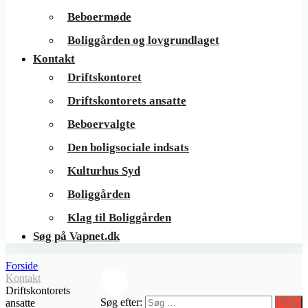
Beboermøde
Boliggården og lovgrundlaget
Kontakt
Driftskontoret
Driftskontorets ansatte
Beboervalgte
Den boligsociale indsats
Kulturhus Syd
Boliggården
Klag til Boliggården
Søg på Vapnet.dk
Forside
Kontakt
Driftskontorets
Søg efter:
ansatte
Søg