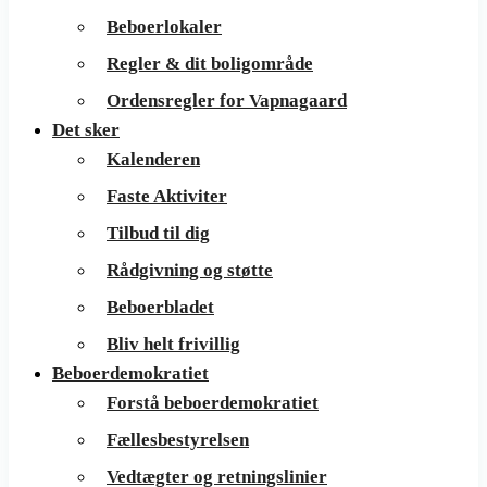
Beboerlokaler
Regler & dit boligområde
Ordensregler for Vapnagaard
Det sker
Kalenderen
Faste Aktiviter
Tilbud til dig
Rådgivning og støtte
Beboerbladet
Bliv helt frivillig
Beboerdemokratiet
Forstå beboerdemokratiet
Fællesbestyrelsen
Vedtægter og retningslinier