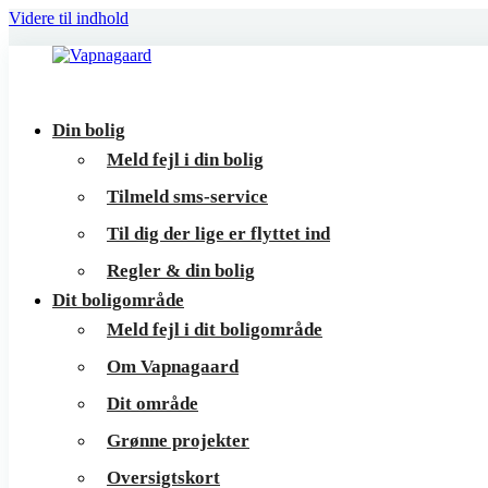
Videre til indhold
Vapnagaard
Boliger
Din bolig
på
Meld fejl i din bolig
toppen
Tilmeld sms-service
af
Til dig der lige er flyttet ind
Helsingør
Regler & din bolig
Dit boligområde
Meld fejl i dit boligområde
Om Vapnagaard
Dit område
Grønne projekter
Oversigtskort