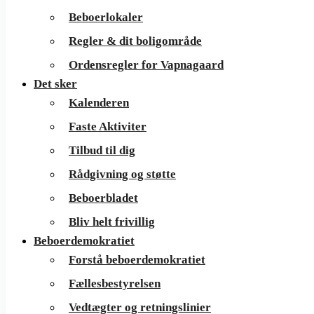
Beboerlokaler
Regler & dit boligområde
Ordensregler for Vapnagaard
Det sker
Kalenderen
Faste Aktiviter
Tilbud til dig
Rådgivning og støtte
Beboerbladet
Bliv helt frivillig
Beboerdemokratiet
Forstå beboerdemokratiet
Fællesbestyrelsen
Vedtægter og retningslinier