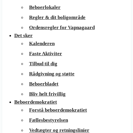
Beboerlokaler
Regler & dit boligområde
Ordensregler for Vapnagaard
Det sker
Kalenderen
Faste Aktiviter
Tilbud til dig
Rådgivning og støtte
Beboerbladet
Bliv helt frivillig
Beboerdemokratiet
Forstå beboerdemokratiet
Fællesbestyrelsen
Vedtægter og retningslinier