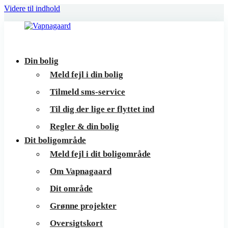
Videre til indhold
Vapnagaard
Boliger
Din bolig
på
Meld fejl i din bolig
toppen
Tilmeld sms-service
af
Til dig der lige er flyttet ind
Helsingør
Regler & din bolig
Dit boligområde
Meld fejl i dit boligområde
Om Vapnagaard
Dit område
Grønne projekter
Oversigtskort