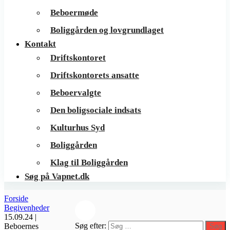
Beboermøde
Boliggården og lovgrundlaget
Kontakt
Driftskontoret
Driftskontorets ansatte
Beboervalgte
Den boligsociale indsats
Kulturhus Syd
Boliggården
Klag til Boliggården
Søg på Vapnet.dk
Forside
Begivenheder
15.09.24 |
Søg efter:
Beboernes
Søg