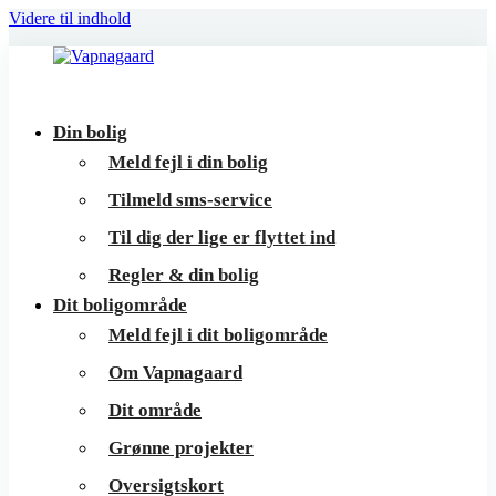
Videre til indhold
Vapnagaard
Boliger
Din bolig
på
Meld fejl i din bolig
toppen
Tilmeld sms-service
af
Til dig der lige er flyttet ind
Helsingør
Regler & din bolig
Dit boligområde
Meld fejl i dit boligområde
Om Vapnagaard
Dit område
Grønne projekter
Oversigtskort