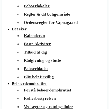
Beboerlokaler
Regler & dit boligområde
Ordensregler for Vapnagaard
Det sker
Kalenderen
Faste Aktiviter
Tilbud til dig
Rådgivning og støtte
Beboerbladet
Bliv helt frivillig
Beboerdemokratiet
Forstå beboerdemokratiet
Fællesbestyrelsen
Vedtægter og retningslinier