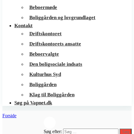
Beboermøde
Boliggården og lovgrundlaget
Kontakt
Driftskontoret
Driftskontorets ansatte
Beboervalgte
Den boligsociale indsats
Kulturhus Syd
Boliggården
Klag til Boliggården
Søg på Vapnet.dk
Forside
Søg efter:
Søg