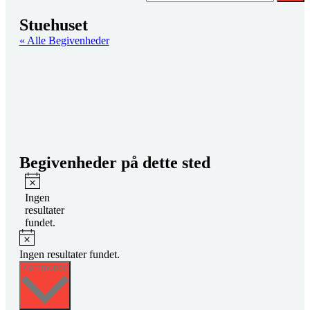
Stuehuset
« Alle Begivenheder
Begivenheder på dette sted
Notice
Ingen
resultater
fundet.
Notice
Ingen resultater fundet.
Vælg
Kommende
dato.