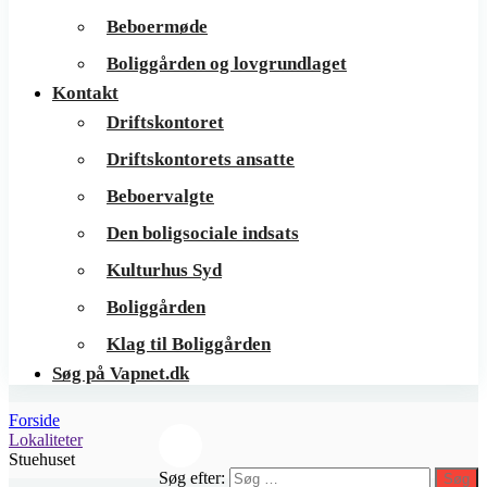
Beboermøde
Boliggården og lovgrundlaget
Kontakt
Driftskontoret
Driftskontorets ansatte
Beboervalgte
Den boligsociale indsats
Kulturhus Syd
Boliggården
Klag til Boliggården
Søg på Vapnet.dk
Forside
Lokaliteter
Stuehuset
Søg efter:
Søg