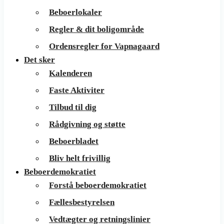
Beboerlokaler
Regler & dit boligområde
Ordensregler for Vapnagaard
Det sker
Kalenderen
Faste Aktiviter
Tilbud til dig
Rådgivning og støtte
Beboerbladet
Bliv helt frivillig
Beboerdemokratiet
Forstå beboerdemokratiet
Fællesbestyrelsen
Vedtægter og retningslinier