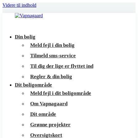
Videre til indhold
Vapnagaard
Boliger
Din bolig
på
Meld fejl i din bolig
toppen
Tilmeld sms-service
af
Til dig der lige er flyttet ind
Helsingør
Regler & din bolig
Dit boligområde
Meld fejl i dit boligområde
Om Vapnagaard
Dit område
Grønne projekter
Oversigtskort