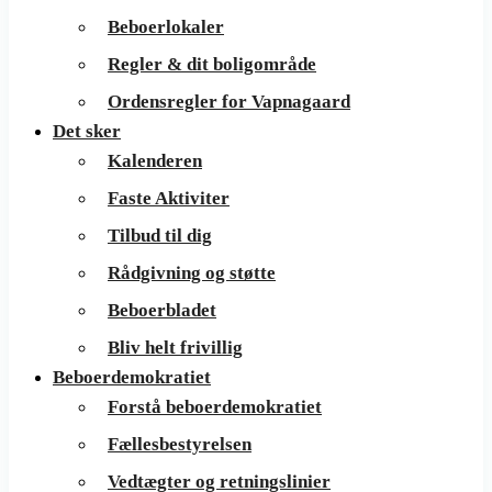
Beboerlokaler
Regler & dit boligområde
Ordensregler for Vapnagaard
Det sker
Kalenderen
Faste Aktiviter
Tilbud til dig
Rådgivning og støtte
Beboerbladet
Bliv helt frivillig
Beboerdemokratiet
Forstå beboerdemokratiet
Fællesbestyrelsen
Vedtægter og retningslinier