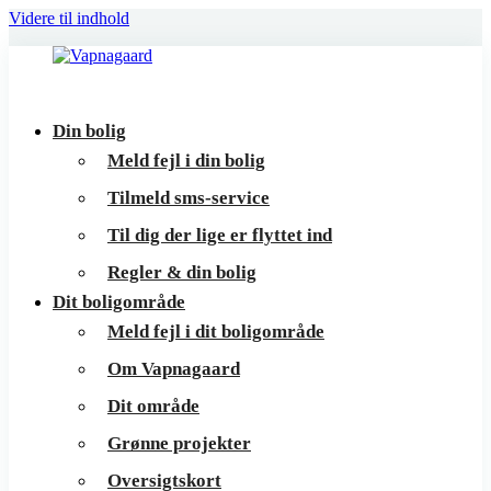
Videre til indhold
Vapnagaard
Boliger
Din bolig
på
Meld fejl i din bolig
toppen
Tilmeld sms-service
af
Til dig der lige er flyttet ind
Helsingør
Regler & din bolig
Dit boligområde
Meld fejl i dit boligområde
Om Vapnagaard
Dit område
Grønne projekter
Oversigtskort