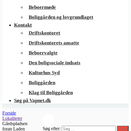
Beboermøde
Boliggården og lovgrundlaget
Kontakt
Driftskontoret
Driftskontorets ansatte
Beboervalgte
Den boligsociale indsats
Kulturhus Syd
Boliggården
Klag til Boliggården
Søg på Vapnet.dk
Forside
Lokaliteter
Gårdspladsen
Søg efter:
foran Laden
Søg