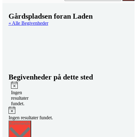
Gårdspladsen foran Laden
« Alle Begivenheder
Begivenheder på dette sted
Notice
Ingen
resultater
fundet.
Notice
Ingen resultater fundet.
Vælg
Kommende
dato.