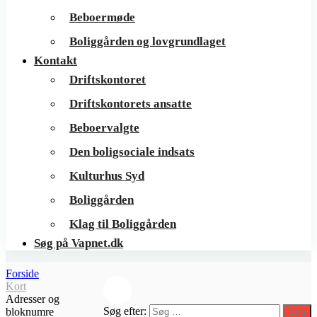
Beboermøde
Boliggården og lovgrundlaget
Kontakt
Driftskontoret
Driftskontorets ansatte
Beboervalgte
Den boligsociale indsats
Kulturhus Syd
Boliggården
Klag til Boliggården
Søg på Vapnet.dk
Forside
Kort
Adresser og
Søg efter:
bloknumre
Søg