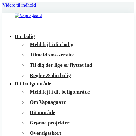
Videre til indhold
Vapnagaard
Boliger
Din bolig
på
Meld fejl i din bolig
toppen
Tilmeld sms-service
af
Til dig der lige er flyttet ind
Helsingør
Regler & din bolig
Dit boligområde
Meld fejl i dit boligområde
Om Vapnagaard
Dit område
Grønne projekter
Oversigtskort