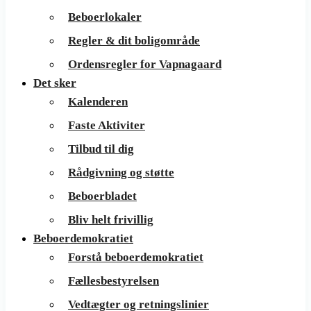
Beboerlokaler
Regler & dit boligområde
Ordensregler for Vapnagaard
Det sker
Kalenderen
Faste Aktiviter
Tilbud til dig
Rådgivning og støtte
Beboerbladet
Bliv helt frivillig
Beboerdemokratiet
Forstå beboerdemokratiet
Fællesbestyrelsen
Vedtægter og retningslinier