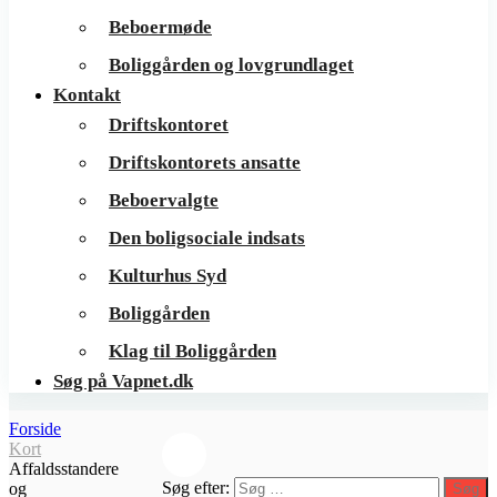
Beboermøde
Boliggården og lovgrundlaget
Kontakt
Driftskontoret
Driftskontorets ansatte
Beboervalgte
Den boligsociale indsats
Kulturhus Syd
Boliggården
Klag til Boliggården
Søg på Vapnet.dk
Forside
Kort
Affaldsstandere
Søg efter:
og
Søg