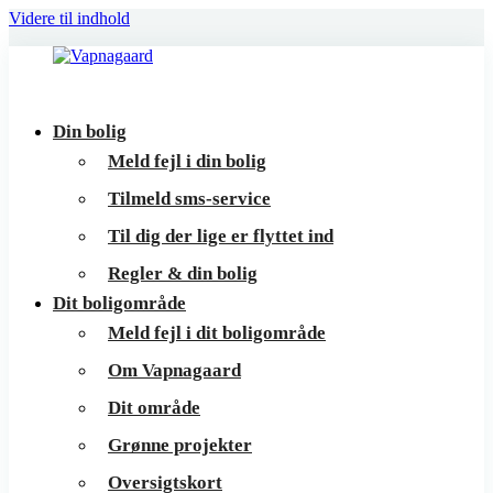
Videre til indhold
Vapnagaard
Boliger
Din bolig
på
Meld fejl i din bolig
toppen
Tilmeld sms-service
af
Til dig der lige er flyttet ind
Helsingør
Regler & din bolig
Dit boligområde
Meld fejl i dit boligområde
Om Vapnagaard
Dit område
Grønne projekter
Oversigtskort