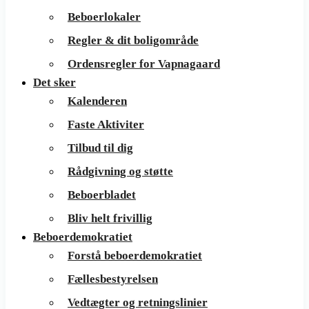
Beboerlokaler
Regler & dit boligområde
Ordensregler for Vapnagaard
Det sker
Kalenderen
Faste Aktiviter
Tilbud til dig
Rådgivning og støtte
Beboerbladet
Bliv helt frivillig
Beboerdemokratiet
Forstå beboerdemokratiet
Fællesbestyrelsen
Vedtægter og retningslinier