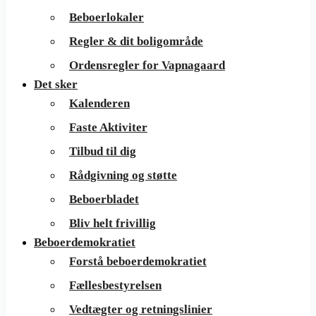
Beboerlokaler
Regler & dit boligområde
Ordensregler for Vapnagaard
Det sker
Kalenderen
Faste Aktiviter
Tilbud til dig
Rådgivning og støtte
Beboerbladet
Bliv helt frivillig
Beboerdemokratiet
Forstå beboerdemokratiet
Fællesbestyrelsen
Vedtægter og retningslinier