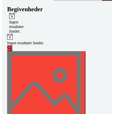
Begivenheder
Notice
Ingen
resultater
fundet.
Notice
Ingen resultater fundet.
Begivenheder
Søg
Søgning
Begivenhed
efter
begivenheder
og
Visninger
visninger
Navigation
Navigation