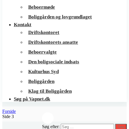
Beboermøde
Boliggården og lovgrundlaget
Kontakt
Driftskontoret
Driftskontorets ansatte
Beboervalgte
Den boligsociale indsats
Kulturhus Syd
Boliggården
Klag til Boliggården
Søg på Vapnet.dk
Forside
Side 3
Søg efter:
Søg