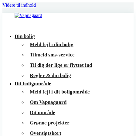
Videre til indhold
Vapnagaard
Boliger
Din bolig
på
Meld fejl i din bolig
toppen
Tilmeld sms-service
af
Til dig der lige er flyttet ind
Helsingør
Regler & din bolig
Dit boligområde
Meld fejl i dit boligområde
Om Vapnagaard
Dit område
Grønne projekter
Oversigtskort