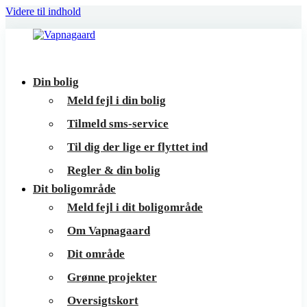
Videre til indhold
Vapnagaard
Boliger
Din bolig
på
Meld fejl i din bolig
toppen
Tilmeld sms-service
af
Til dig der lige er flyttet ind
Helsingør
Regler & din bolig
Dit boligområde
Meld fejl i dit boligområde
Om Vapnagaard
Dit område
Grønne projekter
Oversigtskort