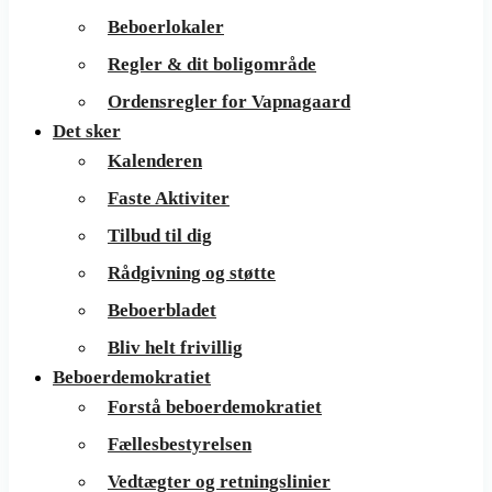
Beboerlokaler
Regler & dit boligområde
Ordensregler for Vapnagaard
Det sker
Kalenderen
Faste Aktiviter
Tilbud til dig
Rådgivning og støtte
Beboerbladet
Bliv helt frivillig
Beboerdemokratiet
Forstå beboerdemokratiet
Fællesbestyrelsen
Vedtægter og retningslinier