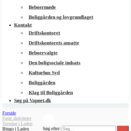
Beboermøde
Boliggården og lovgrundlaget
Kontakt
Driftskontoret
Driftskontorets ansatte
Beboervalgte
Den boligsociale indsats
Kulturhus Syd
Boliggården
Klag til Boliggården
Søg på Vapnet.dk
Forside
Faste aktiviteter
Torsdag i Laden
Søg efter:
Bingo i Laden
Søg