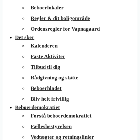
Beboerlokaler
Regler & dit boligområde
Ordensregler for Vapnagaard
Det sker
Kalenderen
Faste Aktiviter
Tilbud til dig
Rådgivning og støtte
Beboerbladet
Bliv helt frivillig
Beboerdemokratiet
Forstå beboerdemokratiet
Fællesbestyrelsen
Vedtægter og retningslinier