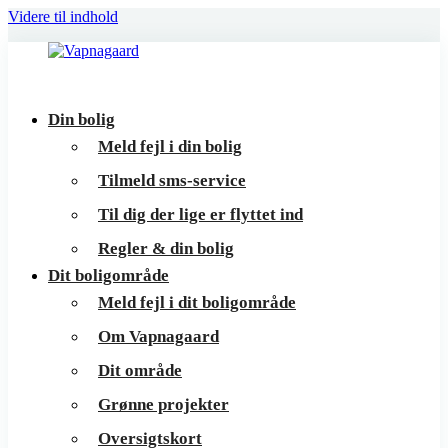
Videre til indhold
Vapnagaard
Boliger
Din bolig
på
Meld fejl i din bolig
toppen
Tilmeld sms-service
af
Til dig der lige er flyttet ind
Helsingør
Regler & din bolig
Dit boligområde
Meld fejl i dit boligområde
Om Vapnagaard
Dit område
Grønne projekter
Oversigtskort