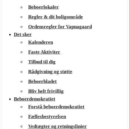
Beboerlokaler
Regler & dit boligområde
Ordensregler for Vapnagaard
Det sker
Kalenderen
Faste Aktiviter
Tilbud til dig
Rådgivning og støtte
Beboerbladet
Bliv helt frivillig
Beboerdemokratiet
Forstå beboerdemokratiet
Fællesbestyrelsen
Vedtægter og retningslinier