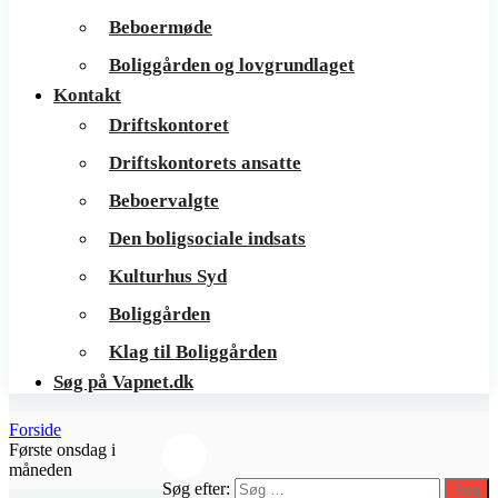
Beboermøde
Boliggården og lovgrundlaget
Kontakt
Driftskontoret
Driftskontorets ansatte
Beboervalgte
Den boligsociale indsats
Kulturhus Syd
Boliggården
Klag til Boliggården
Søg på Vapnet.dk
Forside
Første onsdag i
måneden
Søg efter:
Søg