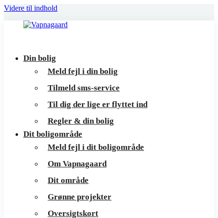
Videre til indhold
Vapnagaard
Boliger
Din bolig
på
Meld fejl i din bolig
toppen
Tilmeld sms-service
af
Til dig der lige er flyttet ind
Helsingør
Regler & din bolig
Dit boligområde
Meld fejl i dit boligområde
Om Vapnagaard
Dit område
Grønne projekter
Oversigtskort