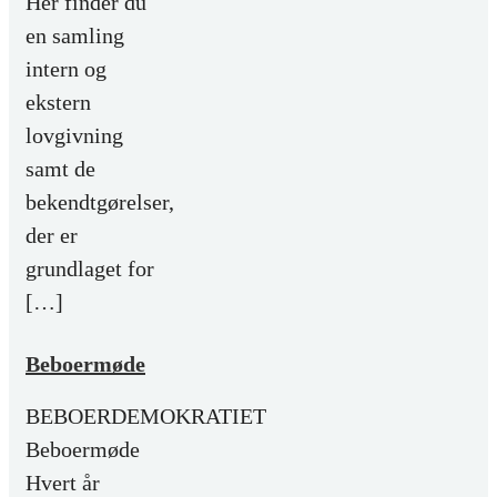
Her finder du
en samling
intern og
ekstern
lovgivning
samt de
bekendtgørelser,
der er
grundlaget for
[…]
Beboermøde
BEBOERDEMOKRATIET
Beboermøde
Hvert år