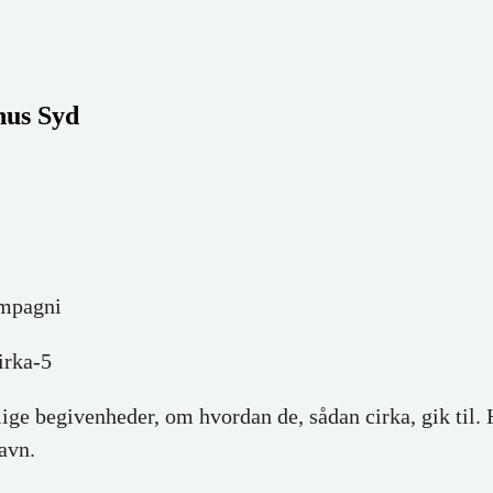
hus Syd
mpagni
irka-5
 begivenheder, om hvordan de, sådan cirka, gik til. His
avn.