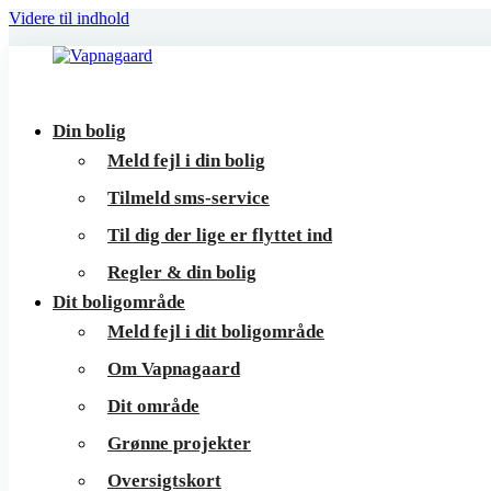
Videre til indhold
Vapnagaard
Boliger
Din bolig
på
Meld fejl i din bolig
toppen
Tilmeld sms-service
af
Til dig der lige er flyttet ind
Helsingør
Regler & din bolig
Dit boligområde
Meld fejl i dit boligområde
Om Vapnagaard
Dit område
Grønne projekter
Oversigtskort