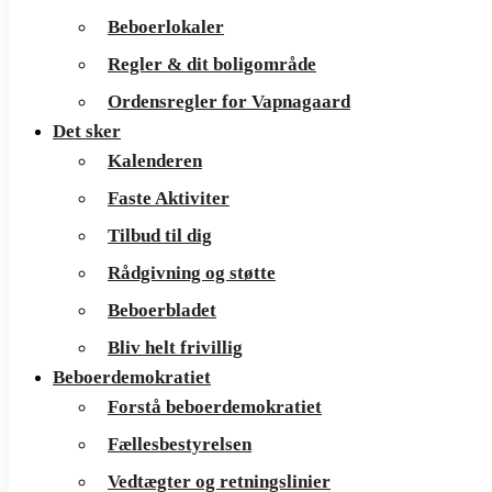
Beboerlokaler
Regler & dit boligområde
Ordensregler for Vapnagaard
Det sker
Kalenderen
Faste Aktiviter
Tilbud til dig
Rådgivning og støtte
Beboerbladet
Bliv helt frivillig
Beboerdemokratiet
Forstå beboerdemokratiet
Fællesbestyrelsen
Vedtægter og retningslinier