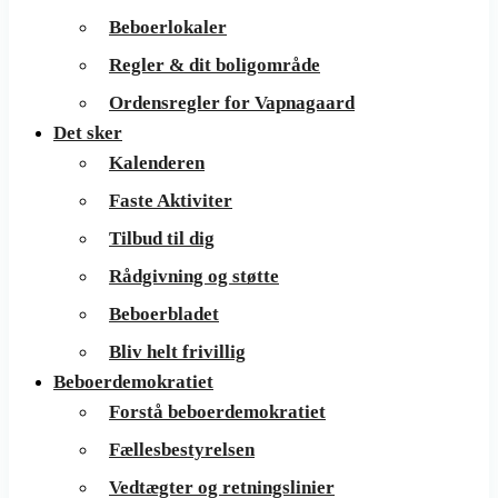
Beboerlokaler
Regler & dit boligområde
Ordensregler for Vapnagaard
Det sker
Kalenderen
Faste Aktiviter
Tilbud til dig
Rådgivning og støtte
Beboerbladet
Bliv helt frivillig
Beboerdemokratiet
Forstå beboerdemokratiet
Fællesbestyrelsen
Vedtægter og retningslinier