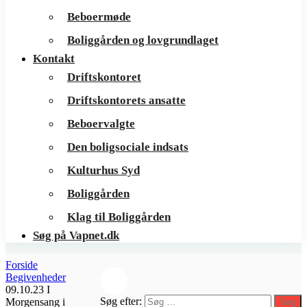
Beboermøde
Boliggården og lovgrundlaget
Kontakt
Driftskontoret
Driftskontorets ansatte
Beboervalgte
Den boligsociale indsats
Kulturhus Syd
Boliggården
Klag til Boliggården
Søg på Vapnet.dk
Forside
Begivenheder
09.10.23 I
Søg efter:
Morgensang i
Søg