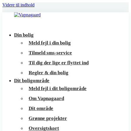
Videre til indhold
Vapnagaard
Boliger
Din bolig
på
Meld fejl i din bolig
toppen
Tilmeld sms-service
af
Til dig der lige er flyttet ind
Helsingør
Regler & din bolig
Dit boligområde
Meld fejl i dit boligområde
Om Vapnagaard
Dit område
Grønne projekter
Oversigtskort