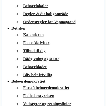
Beboerlokaler
Regler & dit boligområde
Ordensregler for Vapnagaard
Det sker
Kalenderen
Faste Aktiviter
Tilbud til dig
Rådgivning og støtte
Beboerbladet
Bliv helt frivillig
Beboerdemokratiet
Forstå beboerdemokratiet
Fællesbestyrelsen
Vedtægter og retningslinier