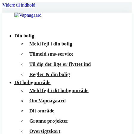
Videre til indhold
Vapnagaard
Boliger
Din bolig
på
Meld fejl i din bolig
toppen
Tilmeld sms-service
af
Til dig der lige er flyttet ind
Helsingør
Regler & din bolig
Dit boligområde
Meld fejl i dit boligområde
Om Vapnagaard
Dit område
Grønne projekter
Oversigtskort