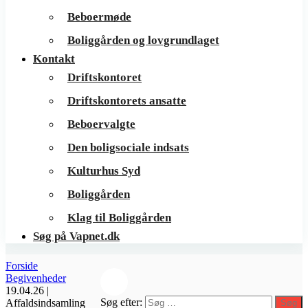
Beboermøde
Boliggården og lovgrundlaget
Kontakt
Driftskontoret
Driftskontorets ansatte
Beboervalgte
Den boligsociale indsats
Kulturhus Syd
Boliggården
Klag til Boliggården
Søg på Vapnet.dk
Forside
Begivenheder
19.04.26 |
Søg efter:
Affaldsindsamling
Søg