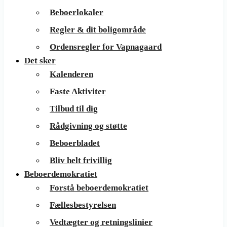
Beboerlokaler
Regler & dit boligområde
Ordensregler for Vapnagaard
Det sker
Kalenderen
Faste Aktiviter
Tilbud til dig
Rådgivning og støtte
Beboerbladet
Bliv helt frivillig
Beboerdemokratiet
Forstå beboerdemokratiet
Fællesbestyrelsen
Vedtægter og retningslinier