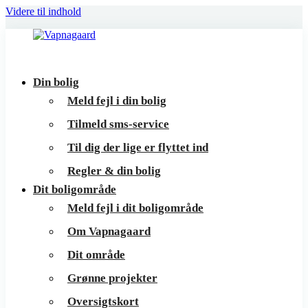
Videre til indhold
Vapnagaard
Boliger
Din bolig
på
Meld fejl i din bolig
toppen
Tilmeld sms-service
af
Til dig der lige er flyttet ind
Helsingør
Regler & din bolig
Dit boligområde
Meld fejl i dit boligområde
Om Vapnagaard
Dit område
Grønne projekter
Oversigtskort