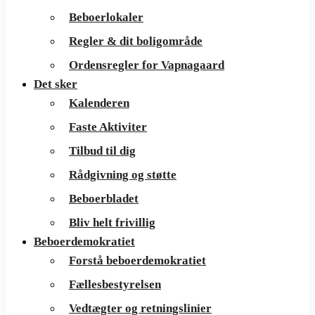
Beboerlokaler
Regler & dit boligområde
Ordensregler for Vapnagaard
Det sker
Kalenderen
Faste Aktiviter
Tilbud til dig
Rådgivning og støtte
Beboerbladet
Bliv helt frivillig
Beboerdemokratiet
Forstå beboerdemokratiet
Fællesbestyrelsen
Vedtægter og retningslinier