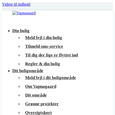
Videre til indhold
Vapnagaard
Boliger
Din bolig
på
Meld fejl i din bolig
toppen
Tilmeld sms-service
af
Til dig der lige er flyttet ind
Helsingør
Regler & din bolig
Dit boligområde
Meld fejl i dit boligområde
Om Vapnagaard
Dit område
Grønne projekter
Oversigtskort