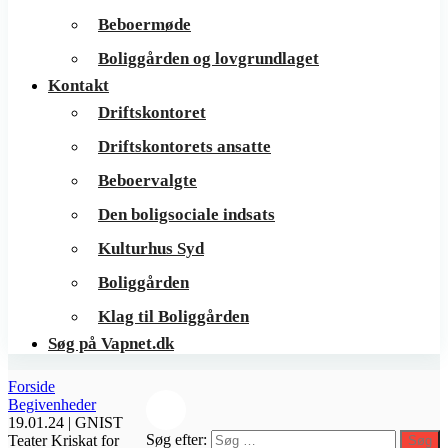
Beboermøde
Boliggården og lovgrundlaget
Kontakt
Driftskontoret
Driftskontorets ansatte
Beboervalgte
Den boligsociale indsats
Kulturhus Syd
Boliggården
Klag til Boliggården
Søg på Vapnet.dk
Forside
Begivenheder
19.01.24 | GNIST
Søg efter:
Teater Kriskat for
Søg