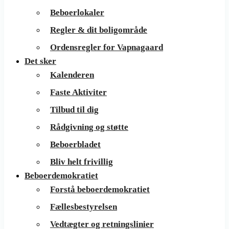
Beboerlokaler
Regler & dit boligområde
Ordensregler for Vapnagaard
Det sker
Kalenderen
Faste Aktiviter
Tilbud til dig
Rådgivning og støtte
Beboerbladet
Bliv helt frivillig
Beboerdemokratiet
Forstå beboerdemokratiet
Fællesbestyrelsen
Vedtægter og retningslinier