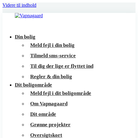
Videre til indhold
Vapnagaard
Boliger
Din bolig
på
Meld fejl i din bolig
toppen
Tilmeld sms-service
af
Til dig der lige er flyttet ind
Helsingør
Regler & din bolig
Dit boligområde
Meld fejl i dit boligområde
Om Vapnagaard
Dit område
Grønne projekter
Oversigtskort