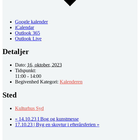
Google kalender
iCalendar
Outlook 365
Outlook Live
Detaljer
Dato:
16. oktober, 2023
Tidspunkt:
11:00 - 14:00
Begivenhed Kategori:
Kalenderen
Sted
Kulturhus Syd
«
14.10.23 I Bog og kunstmesse
17.10.23 | Byg en skovtur i efterårsferien
»