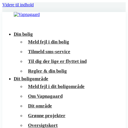
Videre til indhold
Vapnagaard
Boliger
Din bolig
på
Meld fejl i din bolig
toppen
Tilmeld sms-service
af
Til dig der lige er flyttet ind
Helsingør
Regler & din bolig
Dit boligområde
Meld fejl i dit boligområde
Om Vapnagaard
Dit område
Grønne projekter
Oversigtskort