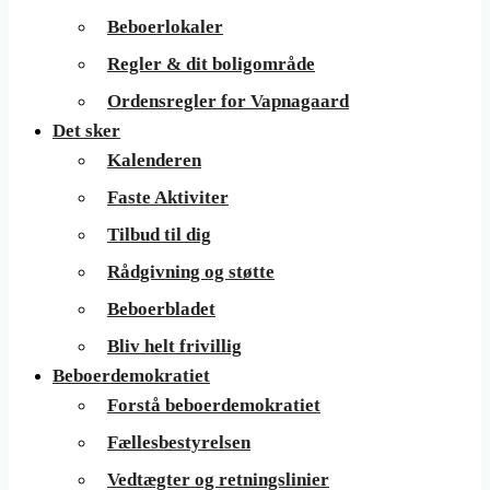
Beboerlokaler
Regler & dit boligområde
Ordensregler for Vapnagaard
Det sker
Kalenderen
Faste Aktiviter
Tilbud til dig
Rådgivning og støtte
Beboerbladet
Bliv helt frivillig
Beboerdemokratiet
Forstå beboerdemokratiet
Fællesbestyrelsen
Vedtægter og retningslinier