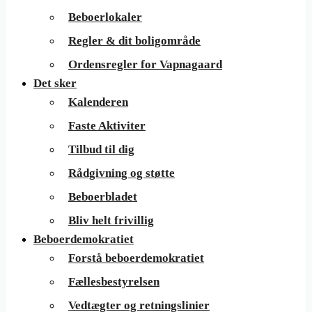
Beboerlokaler
Regler & dit boligområde
Ordensregler for Vapnagaard
Det sker
Kalenderen
Faste Aktiviter
Tilbud til dig
Rådgivning og støtte
Beboerbladet
Bliv helt frivillig
Beboerdemokratiet
Forstå beboerdemokratiet
Fællesbestyrelsen
Vedtægter og retningslinier