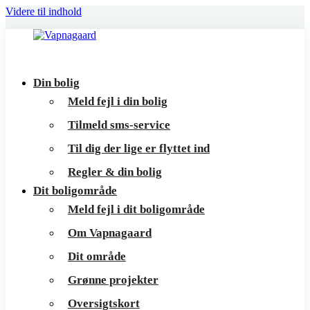
Videre til indhold
Vapnagaard
Boliger
Din bolig
på
Meld fejl i din bolig
toppen
Tilmeld sms-service
af
Til dig der lige er flyttet ind
Helsingør
Regler & din bolig
Dit boligområde
Meld fejl i dit boligområde
Om Vapnagaard
Dit område
Grønne projekter
Oversigtskort