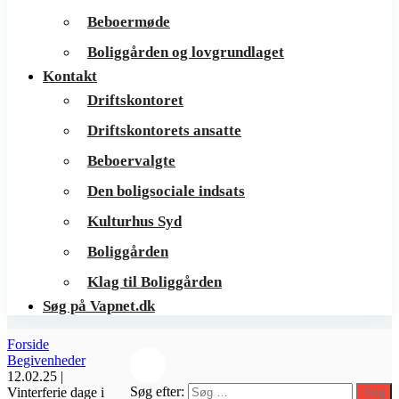
Beboermøde
Boliggården og lovgrundlaget
Kontakt
Driftskontoret
Driftskontorets ansatte
Beboervalgte
Den boligsociale indsats
Kulturhus Syd
Boliggården
Klag til Boliggården
Søg på Vapnet.dk
Forside
Begivenheder
12.02.25 |
Søg efter:
Vinterferie dage i
Søg