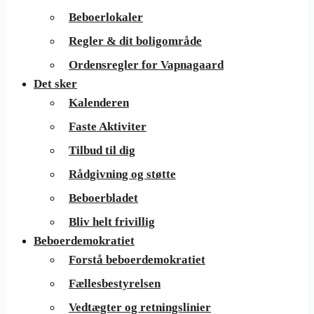
Beboerlokaler
Regler & dit boligområde
Ordensregler for Vapnagaard
Det sker
Kalenderen
Faste Aktiviter
Tilbud til dig
Rådgivning og støtte
Beboerbladet
Bliv helt frivillig
Beboerdemokratiet
Forstå beboerdemokratiet
Fællesbestyrelsen
Vedtægter og retningslinier