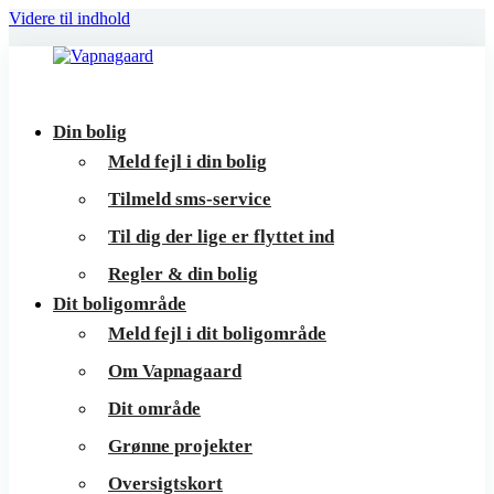
Videre til indhold
Vapnagaard
Boliger
Din bolig
på
Meld fejl i din bolig
toppen
Tilmeld sms-service
af
Til dig der lige er flyttet ind
Helsingør
Regler & din bolig
Dit boligområde
Meld fejl i dit boligområde
Om Vapnagaard
Dit område
Grønne projekter
Oversigtskort