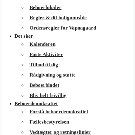
Beboerlokaler
Regler & dit boligområde
Ordensregler for Vapnagaard
Det sker
Kalenderen
Faste Aktiviter
Tilbud til dig
Rådgivning og støtte
Beboerbladet
Bliv helt frivillig
Beboerdemokratiet
Forstå beboerdemokratiet
Fællesbestyrelsen
Vedtægter og retningslinier