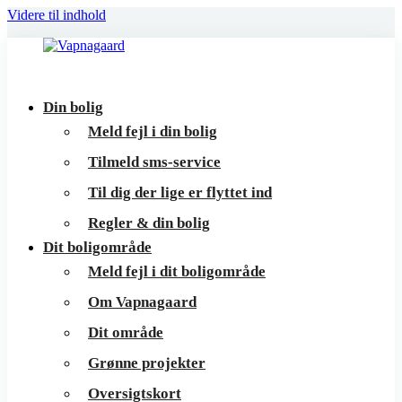
Videre til indhold
Vapnagaard
Boliger
Din bolig
på
Meld fejl i din bolig
toppen
Tilmeld sms-service
af
Til dig der lige er flyttet ind
Helsingør
Regler & din bolig
Dit boligområde
Meld fejl i dit boligområde
Om Vapnagaard
Dit område
Grønne projekter
Oversigtskort