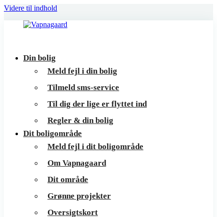
Videre til indhold
Vapnagaard
Boliger
Din bolig
på
Meld fejl i din bolig
toppen
Tilmeld sms-service
af
Til dig der lige er flyttet ind
Helsingør
Regler & din bolig
Dit boligområde
Meld fejl i dit boligområde
Om Vapnagaard
Dit område
Grønne projekter
Oversigtskort