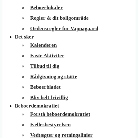
Beboerlokaler
Regler & dit boligområde
Ordensregler for Vapnagaard
Det sker
Kalenderen
Faste Aktiviter
Tilbud til dig
Rådgivning og støtte
Beboerbladet
Bliv helt frivillig
Beboerdemokratiet
Forstå beboerdemokratiet
Fællesbestyrelsen
Vedtægter og retningslinier