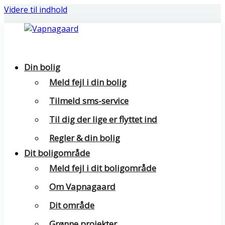
Videre til indhold
Vapnagaard
Boliger
Din bolig
på
Meld fejl i din bolig
toppen
Tilmeld sms-service
af
Helsingør
Til dig der lige er flyttet ind
Regler & din bolig
Dit boligområde
Meld fejl i dit boligområde
Om Vapnagaard
Dit område
Grønne projekter