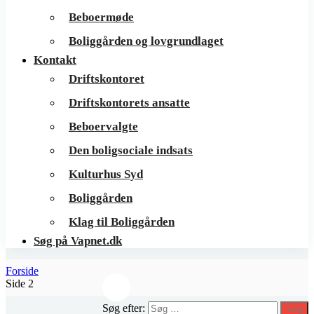
Beboermøde
Boliggården og lovgrundlaget
Kontakt
Driftskontoret
Driftskontorets ansatte
Beboervalgte
Den boligsociale indsats
Kulturhus Syd
Boliggården
Klag til Boliggården
Søg på Vapnet.dk
Forside
Side 2
Søg efter:
Søg