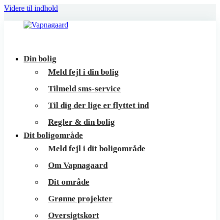
Videre til indhold
Vapnagaard
Boliger
Din bolig
på
Meld fejl i din bolig
toppen
Tilmeld sms-service
af
Til dig der lige er flyttet ind
Helsingør
Regler & din bolig
Dit boligområde
Meld fejl i dit boligområde
Om Vapnagaard
Dit område
Grønne projekter
Oversigtskort