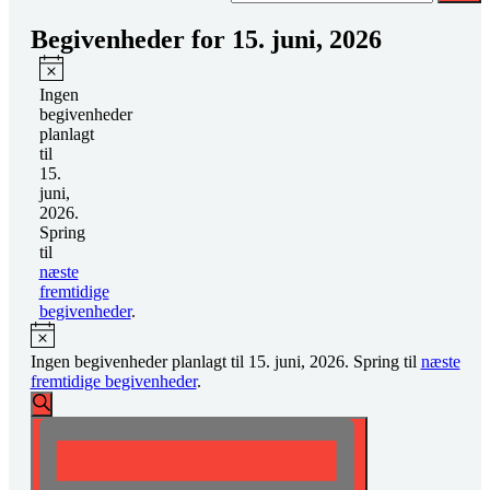
Begivenheder for 15. juni, 2026
Notice
Ingen
begivenheder
planlagt
til
15.
juni,
2026.
Spring
til
næste
fremtidige
begivenheder
.
Notice
Ingen begivenheder planlagt til 15. juni, 2026. Spring til
næste
fremtidige begivenheder
.
Begivenheder
Søg
Søgning
Begivenhed
efter
begivenheder
og
Visninger