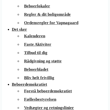
Beboerlokaler
Regler & dit boligområde
Ordensregler for Vapnagaard
Det sker
Kalenderen
Faste Aktiviter
Tilbud til dig
Rådgivning og støtte
Beboerbladet
Bliv helt frivillig
Beboerdemokratiet
Forstå beboerdemokratiet
Fællesbestyrelsen
Vedtægter og retningslinier