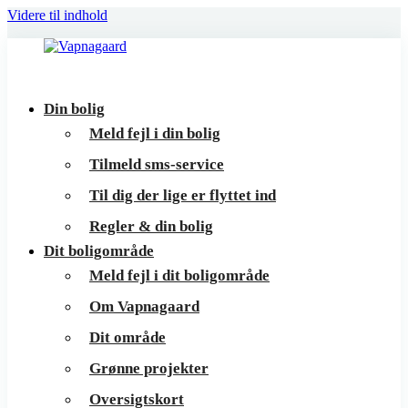
Videre til indhold
Vapnagaard
Boliger
Din bolig
på
Meld fejl i din bolig
toppen
Tilmeld sms-service
af
Til dig der lige er flyttet ind
Helsingør
Regler & din bolig
Dit boligområde
Meld fejl i dit boligområde
Om Vapnagaard
Dit område
Grønne projekter
Oversigtskort