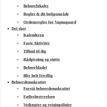
Beboerlokaler
Regler & dit boligområde
Ordensregler for Vapnagaard
Det sker
Kalenderen
Faste Aktiviter
Tilbud til dig
Rådgivning og støtte
Beboerbladet
Bliv helt frivillig
Beboerdemokratiet
Forstå beboerdemokratiet
Fællesbestyrelsen
Vedtægter og retningslinier