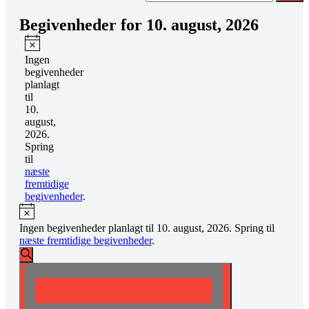
Begivenheder for 10. august, 2026
Notice
Ingen
begivenheder
planlagt
til
10.
august,
2026.
Spring
til
næste
fremtidige
begivenheder
.
Notice
Ingen begivenheder planlagt til 10. august, 2026. Spring til
næste fremtidige begivenheder
.
Begivenheder
Søg
Søgning
Begivenhed
efter
begivenheder
og
Visninger