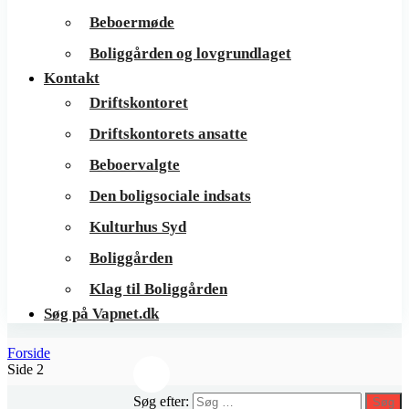
Beboermøde
Boliggården og lovgrundlaget
Kontakt
Driftskontoret
Driftskontorets ansatte
Beboervalgte
Den boligsociale indsats
Kulturhus Syd
Boliggården
Klag til Boliggården
Søg på Vapnet.dk
Forside
Side 2
Søg efter:
Søg